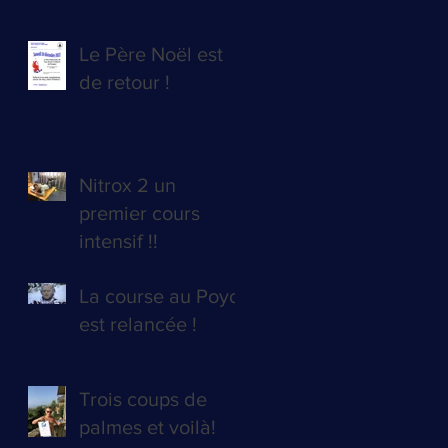
Le Père Noël est
de retour !
Nitrox 2 un
premier cours
intensif !!
La course au Poyo
est relancée !
Trois coups de
palmes et voilà!