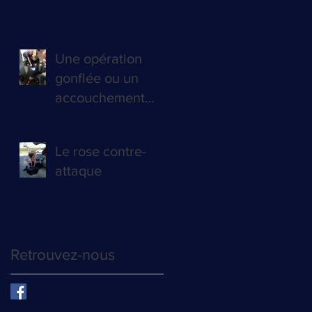
Une opération
gonflée ou un
accouchement
difficile!
Le rose contre-
attaque
Retrouvez-nous