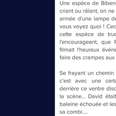
Une espèce de Bibendu
criant ou râlant, on ne
armée d'une lampe de poc
vous voyez quoi ! Ceci
cette espèce de tru
l'encourageant, que Pa
filmait l'heureux évén
faire des crampes aux
Se frayant un chemin d
c'est avec une cert
derrière ce ventre di
la scène... David éta
baleine échouée et les
sa combi....