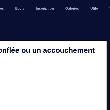
tés
Ecole
Inscription
Galeries
Utile
gonflée ou un accouchement