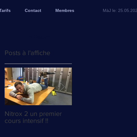
Tarifs
Contact
Membres
MàJ le: 25.05.20
< Retour
Posts à l'affiche
Nitrox 2 un premier
La course au Poyo es
cours intensif !!
relancée !