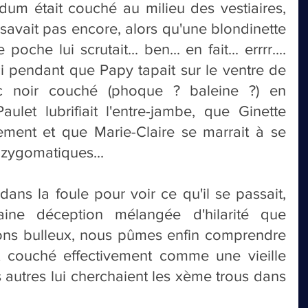
m était couché au milieu des vestiaires, 
 savait pas encore, alors qu'une blondinette 
he lui scrutait... ben... en fait... errrr.... 
 pendant que Papy tapait sur le ventre de 
c noir couché (phoque ? baleine ?) en 
ulet lubrifiait l'entre-jambe, que Ginette 
ement et que Marie-Claire se marrait à se 
 zygomatiques...
ans la foule pour voir ce qu'il se passait, 
aine déception mélangée d'hilarité que 
sons bulleux, nous pûmes enfin comprendre 
it couché effectivement comme une vieille 
 autres lui cherchaient les xème trous dans 