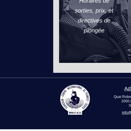
Horaires de
sorties, prix, et
directives de
plongée
Ad
Quai Robe
2000 
S
info@