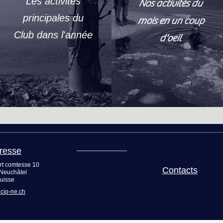
Les
activités
Nos activités du
principales du
mois en un coup
Club dans l'année
d'oeil
resse
rt comtesse 10
Contacts
Neuchâtel
uisse
cip-ne.ch