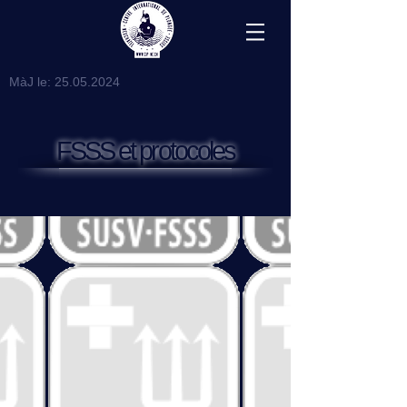
MàJ le:
25.05.2024
FSSS et protocoles