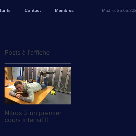
Tarifs
Contact
Membres
MàJ le: 25.05.20
< Retour
Posts à l'affiche
Nitrox 2 un premier
La course au Poyo es
cours intensif !!
relancée !