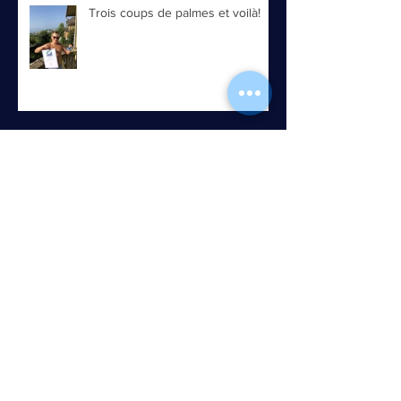
Trois coups de palmes et voilà!
Une opération gonflée ou un
accouchement difficile!
Le rose contre-attaque