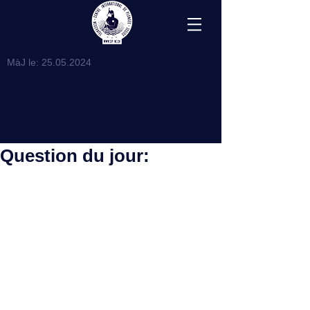
MàJ le:
25.05.2024
< Retour
Question du jour: