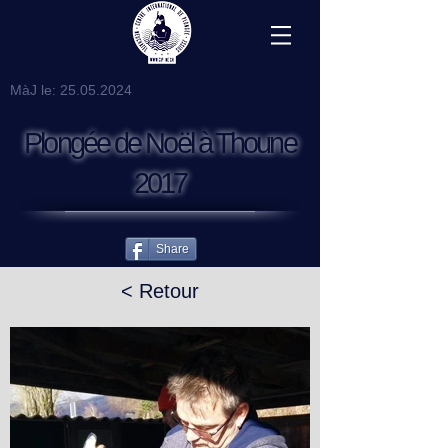
MàJ le:
25.05.2024
Plongée de Noël à Thoune
2017
Share
< Retour