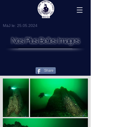
MàJ le:
25.05.2024
Nos Plus Belles Images
Share