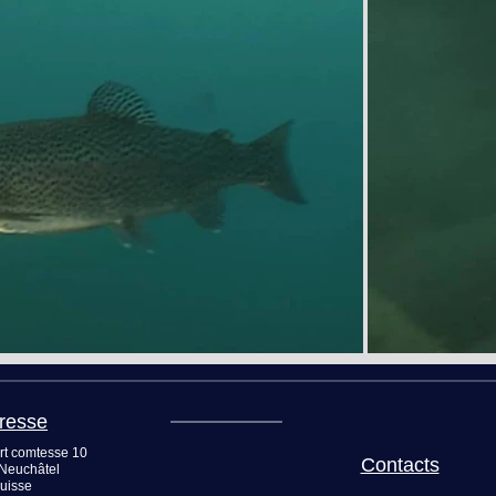
resse
rt comtesse 10
Contacts
Neuchâtel
uisse