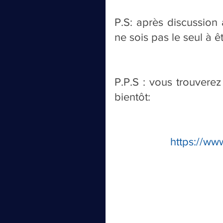
P.S: après discussion 
ne sois pas le seul à êt
P.P.S : vous trouverez 
bientôt:
https://ww