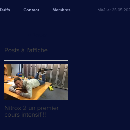
Tarifs
Contact
Membres
MàJ le: 25.05.20
< Retour
Posts à l'affiche
Nitrox 2 un premier
La course au Poyo es
cours intensif !!
relancée !