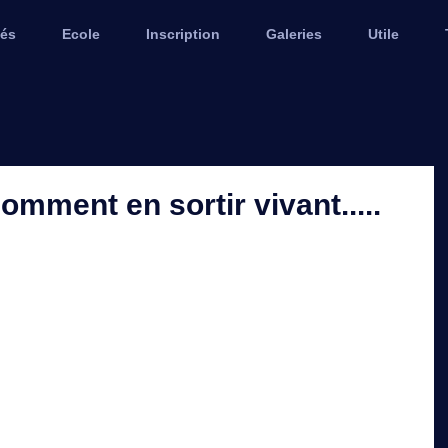
tés
Ecole
Inscription
Galeries
Utile
omment en sortir vivant.....