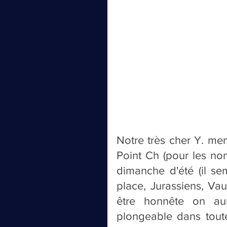
Notre très cher Y. mem
Point Ch (pour les non
dimanche d'été (il s
place, Jurassiens, Va
être honnête on aur
plongeable dans toute