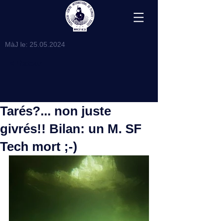
MàJ le:
25.05.2024
< Retour
Tarés?... non juste
givrés!! Bilan: un M. SF
Tech mort ;-)