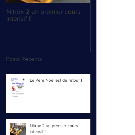
Nitrox 2 un premier cours
La course au P
intensif !!
relancée !
Posts Récents
Le Père Noël est de retour !
Nitrox 2 un premier cours
intensif !!